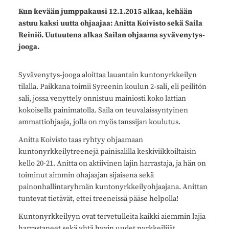
Kun kevään jumppakausi 12.1.2015 alkaa, kehään
astuu kaksi uutta ohjaajaa: Anitta Koivisto sekä Saila
Reiniö. Uutuutena alkaa Sailan ohjaama syvävenytys-
jooga.
Syvävenytys-jooga aloittaa lauantain kuntonyrkkeilyn
tilalla. Paikkana toimii Syreenin koulun 2-sali, eli peilitön
sali, jossa venyttely onnistuu mainiosti koko lattian
kokoisella painimatolla. Saila on teuvalaissyntyinen
ammattiohjaaja, jolla on myös tanssijan koulutus.
Anitta Koivisto taas ryhtyy ohjaamaan
kuntonyrkkeilytreenejä painisalilla keskiviikkoiltaisin
kello 20-21. Anitta on aktiivinen lajin harrastaja, ja hän on
toiminut aimmin ohajaajan sijaisena sekä
painonhallintaryhmän kuntonyrkkeilyohjaajana. Anittan
tuntevat tietävät, ettei treeneissä pääse helpolla!
Kuntonyrkkeilyyn ovat tervetulleita kaikki aiemmin lajia
harrastaneet sekä yhtä hyvin uudet nyrkkeilijät.