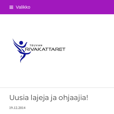
Siirry
Valikko
sivun
sisältöön
Teuvan Rivakattaret ry
Uusia lajeja ja ohjaajia!
19.12.2014