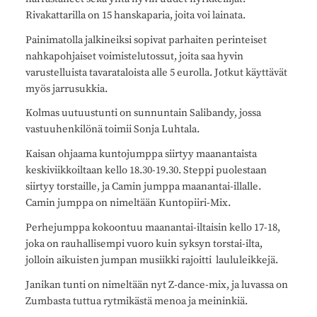
Rivakattarilla on 15 hanskaparia, joita voi lainata.
Painimatolla jalkineiksi sopivat parhaiten perinteiset
nahkapohjaiset voimistelutossut, joita saa hyvin
varustelluista tavarataloista alle 5 eurolla. Jotkut käyttävät
myös jarrusukkia.
Kolmas uutuustunti on sunnuntain Salibandy, jossa
vastuuhenkilönä toimii Sonja Luhtala.
Kaisan ohjaama kuntojumppa siirtyy maanantaista
keskiviikkoiltaan kello 18.30-19.30. Steppi puolestaan
siirtyy torstaille, ja Camin jumppa maanantai-illalle.
Camin jumppa on nimeltään Kuntopiiri-Mix.
Perhejumppa kokoontuu maanantai-iltaisin kello 17-18,
joka on rauhallisempi vuoro kuin syksyn torstai-ilta,
jolloin aikuisten jumpan musiikki rajoitti laululeikkejä.
Janikan tunti on nimeltään nyt Z-dance-mix, ja luvassa on
Zumbasta tuttua rytmikästä menoa ja meininkiä.