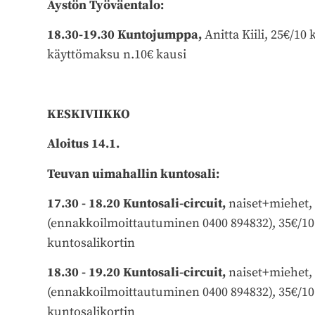
Äystön Työväentalo:
18.30-19.30 Kuntojumppa,
Anitta Kiili, 25€/10 
käyttömaksu n.10€ kausi
KESKIVIIKKO
Aloitus 14.1.
Teuvan uimahallin kuntosali:
17.30 - 18.20
Kuntosali-circuit,
naiset+miehet
(ennakkoilmoittautuminen 0400 894832), 35€/10 ke
kuntosalikortin
18.30
- 19.20
Kuntosali-circuit,
naiset+miehet
(ennakkoilmoittautuminen 0400 894832), 35€/10 ke
kuntosalikortin