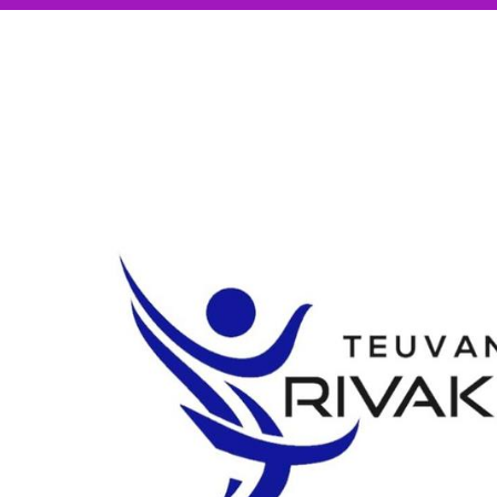
Siirry
sivun
sisältöön
Teuvan Rivakattaret ry