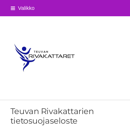
Siirry
Valikko
sivun
sisältöön
Teuvan Rivakattaret ry
Teuvan Rivakattarien
tietosuojaseloste