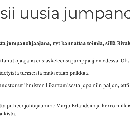
tsii uusia jumpan
sta jumpanohjaajana, nyt kannattaa toimia, sillä Rivaka
 ottanut ojaajana ensiaskeleensa jumppaajien edessä. Oli
pidetyistä tunneista maksetaan palkkaa.
nnostunut ihmisten liikuttamisesta jopa niin paljon, ett
eyttä puheenjohtajaamme Marjo Erlandsiin ja kerro millai
lkista.