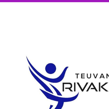
Siirry
sivun
sisältöön
Teuvan Rivakattaret ry