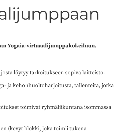
aalijumppaan
kaan Yogaia-virtuaalijumppakokeiluun.
osta löytyy tarkoitukseen sopiva laitteisto.
ga- ja kehonhuoltoharjoitusta, tallenteita, jotka
rjoitukset toimivat ryhmäliikuntana isommassa
en (kevyt blokki, joka toimii tukena