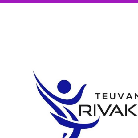
Siirry
sivun
sisältöön
Teuvan Rivakattaret ry