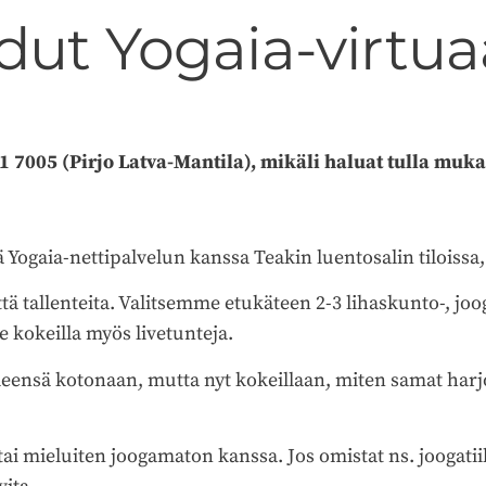
udut Yogaia-virtu
41 7005 (Pirjo Latva-Mantila), mikäli haluat tulla mu
Yogaia-nettipalvelun kanssa Teakin luentosalin tiloissa, j
ttä tallenteita. Valitsemme etukäteen 2-3 lihaskunto-, joo
 kokeilla myös livetunteja.
 yleensä kotonaan, mutta nyt kokeillaan, miten samat ha
i mieluiten joogamaton kanssa. Jos omistat ns. joogatiil