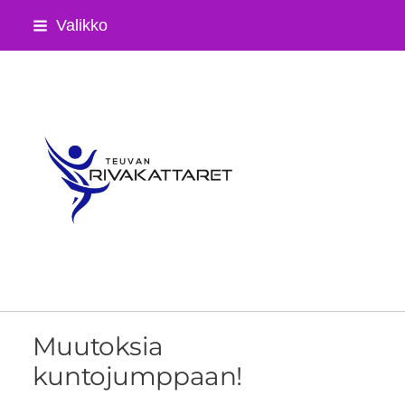
Siirry
Valikko
sivun
sisältöön
Teuvan Rivakattaret ry
Muutoksia
kuntojumppaan!