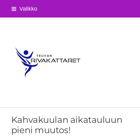
Siirry
Valikko
sivun
sisältöön
Teuvan Rivakattaret ry
Kahvakuulan aikatauluun
pieni muutos!