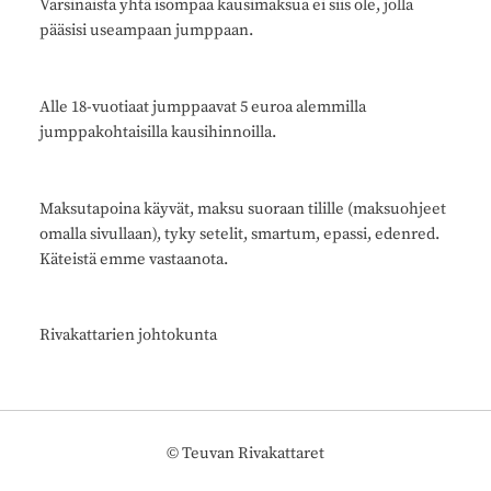
Varsinaista yhtä isompaa kausimaksua ei siis ole, jolla
pääsisi useampaan jumppaan.
Alle 18-vuotiaat jumppaavat 5 euroa alemmilla
jumppakohtaisilla kausihinnoilla.
Maksutapoina käyvät, maksu suoraan tilille (maksuohjeet
omalla sivullaan), tyky setelit, smartum, epassi, edenred.
Käteistä emme vastaanota.
Rivakattarien johtokunta
©
Teuvan Rivakattaret