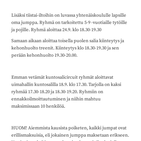
Lisäksi tiistai-iltoihin on luvassa yhtenäiskoululle lapsille
oma jumppa. Ryhmä on tarkoitettu 5-9 -vuotiaille tytöille
ja pojille. Ryhmä aloittaa 24.9. klo 18.30-19.30
Samaan aikaan aloittaa toisella puolen salia kiinteytys ja
kehonhuolto treenit. Kiinteytys klo 18.30-19.30 ja sen
perään kehonhuolto 19.30-20.00.
Emman vetämät kuntosalicircuit ryhmät aloittavat
uimahallin kuntosalilla 18.9. klo 17.30. Tarjolla on kaksi
ryhmää 17.30-18.20 ja 18.30-19.20. Ryhmiin on
ennakkoilmoittautuminen ja niihin mahtuu
maksimissaan 10 henkilöä.
HUOM! Aiemmista kausista poiketen, kaikki jumpat ovat
erillismaksuisia, eli jokainen jumppa maksetaan erikseen.