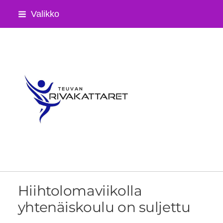
Siirry
Valikko
sivun
sisältöön
Teuvan Rivakattaret ry
Hiihtolomaviikolla
yhtenäiskoulu on suljettu