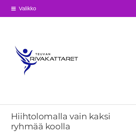
Siirry
Valikko
sivun
sisältöön
Teuvan Rivakattaret ry
Hiihtolomalla vain kaksi
ryhmää koolla