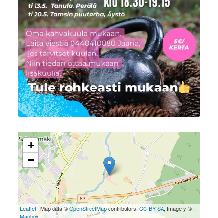
+
−
Leaflet
| Map data ©
OpenStreetMap
contributors,
CC-BY-SA
, Imagery ©
Mapbox