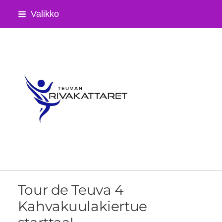
Siirry
Valikko
sivun
sisältöön
Teuvan Rivakattaret ry
Tour de Teuva 4
Kahvakuulakiertue