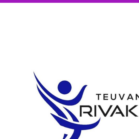
Siirry
sivun
sisältöön
Teuvan Rivakattaret ry